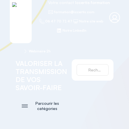
Votre contact
Iccertis formation
formation@iccertis.com
06 47 70 71 47
Notre site web
Notre LinkedIn
Accueil
Webinaire 2h
VALORISER LA
TRANSMISSION
DE VOS
SAVOIR-FAIRE
Parcourir les
catégories